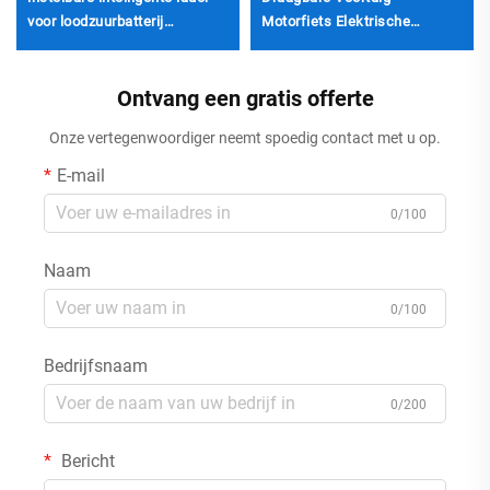
voor loodzuurbatterij
Motorfiets Elektrische
aluminium behuizing ultra
Voertuiglader Slim Aluminium
vroege nieuwe autobatterij
Behuizing LCD-display
220V elektrisch
Ontvang een gratis offerte
Lifepo4-accu
Onze vertegenwoordiger neemt spoedig contact met u op.
E-mail
0/100
Naam
0/100
Bedrijfsnaam
0/200
Bericht