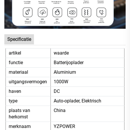
Specificatie
artikel
waarde
functie
Batterijoplader
materiaal
Aluminium
uitgangsvermogen
1000W
haven
DC
type
Auto-oplader, Elektrisch
plaats van
China
herkomst
merknaam
YZPOWER