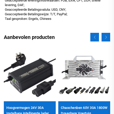
Geaccepteerde leveringsvoorwaarden: FOB, EXW, CPT, DDP, Snelle
levering, DAF;
Geaccepteerde Betalingsvaluta: USD, CNY;
Geaccepteerde Betalingswijze: T/T, PayPal;
Taal gesproken: Engels, Chinees
Aanbevolen producten
Hoogvermogen 24V 30A
Chaochenben 60V 30A 1800W
instelbare intelligente lader
Draagbare Voertuig