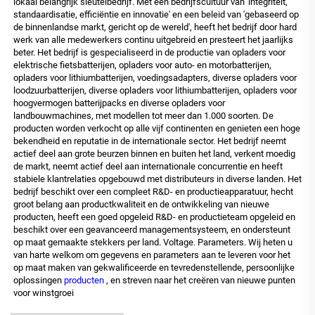
lokaal belangrijk sleutelbedrijf. Met een bedrijfscultuur van 'integriteit,
standaardisatie, efficiëntie en innovatie' en een beleid van 'gebaseerd op
de binnenlandse markt, gericht op de wereld', heeft het bedrijf door hard
werk van alle medewerkers continu uitgebreid en presteert het jaarlijks
beter. Het bedrijf is gespecialiseerd in de productie van opladers voor
elektrische fietsbatterijen, opladers voor auto- en motorbatterijen,
opladers voor lithiumbatterijen, voedingsadapters, diverse opladers voor
loodzuurbatterijen, diverse opladers voor lithiumbatterijen, opladers voor
hoogvermogen batterijpacks en diverse opladers voor
landbouwmachines, met modellen tot meer dan 1.000 soorten. De
producten worden verkocht op alle vijf continenten en genieten een hoge
bekendheid en reputatie in de internationale sector. Het bedrijf neemt
actief deel aan grote beurzen binnen en buiten het land, verkent moedig
de markt, neemt actief deel aan internationale concurrentie en heeft
stabiele klantrelaties opgebouwd met distributeurs in diverse landen. Het
bedrijf beschikt over een compleet R&D- en productieapparatuur, hecht
groot belang aan productkwaliteit en de ontwikkeling van nieuwe
producten, heeft een goed opgeleid R&D- en productieteam opgeleid en
beschikt over een geavanceerd managementsysteem, en ondersteunt
op maat gemaakte stekkers per land. Voltage. Parameters. Wij heten u
van harte welkom om gegevens en parameters aan te leveren voor het
op maat maken van gekwalificeerde en tevredenstellende, persoonlijke
oplossingen
producten
, en streven naar het creëren van nieuwe punten
voor winstgroei