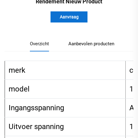
Rendement Nieuw Product
Aanvraag
Overzicht
Aanbevolen producten
merk
ch
model
12
Ingangsspanning
AC
Uitvoer spanning
12