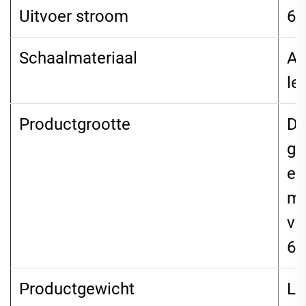
Uitvoer stroom
6
Schaalmateriaal
AB
le
Productgrootte
De
go
en
mm
vo
62
Productgewicht
Lo