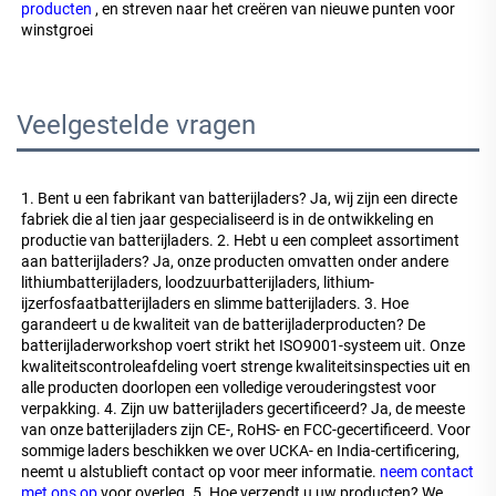
producten 
, en streven naar het creëren van nieuwe punten voor 
winstgroei 
Veelgestelde vragen
1. Bent u een fabrikant van batterijladers? Ja, wij zijn een directe 
fabriek die al tien jaar gespecialiseerd is in de ontwikkeling en 
productie van batterijladers. 2. Hebt u een compleet assortiment 
aan batterijladers? Ja, onze producten omvatten onder andere 
lithiumbatterijladers, loodzuurbatterijladers, lithium-
ijzerfosfaatbatterijladers en slimme batterijladers. 3. Hoe 
garandeert u de kwaliteit van de batterijladerproducten? De 
batterijladerworkshop voert strikt het ISO9001-systeem uit. Onze 
kwaliteitscontroleafdeling voert strenge kwaliteitsinspecties uit en 
alle producten doorlopen een volledige verouderingstest voor 
verpakking. 4. Zijn uw batterijladers gecertificeerd? Ja, de meeste 
van onze batterijladers zijn CE-, RoHS- en FCC-gecertificeerd. Voor 
sommige laders beschikken we over UCKA- en India-certificering, 
neemt u alstublieft contact op voor meer informatie. 
neem contact 
met ons op 
voor overleg. 5. Hoe verzendt u uw producten? We 