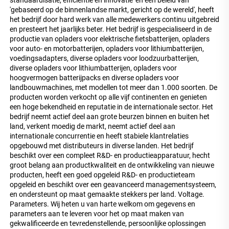
'gebaseerd op de binnenlandse markt, gericht op de wereld', heeft 
het bedrijf door hard werk van alle medewerkers continu uitgebreid 
en presteert het jaarlijks beter. Het bedrijf is gespecialiseerd in de 
productie van opladers voor elektrische fietsbatterijen, opladers 
voor auto- en motorbatterijen, opladers voor lithiumbatterijen, 
voedingsadapters, diverse opladers voor loodzuurbatterijen, 
diverse opladers voor lithiumbatterijen, opladers voor 
hoogvermogen batterijpacks en diverse opladers voor 
landbouwmachines, met modellen tot meer dan 1.000 soorten. De 
producten worden verkocht op alle vijf continenten en genieten 
een hoge bekendheid en reputatie in de internationale sector. Het 
bedrijf neemt actief deel aan grote beurzen binnen en buiten het 
land, verkent moedig de markt, neemt actief deel aan 
internationale concurrentie en heeft stabiele klantrelaties 
opgebouwd met distributeurs in diverse landen. Het bedrijf 
beschikt over een compleet R&D- en productieapparatuur, hecht 
groot belang aan productkwaliteit en de ontwikkeling van nieuwe 
producten, heeft een goed opgeleid R&D- en productieteam 
opgeleid en beschikt over een geavanceerd managementsysteem, 
en ondersteunt op maat gemaakte stekkers per land. Voltage. 
Parameters. Wij heten u van harte welkom om gegevens en 
parameters aan te leveren voor het op maat maken van 
gekwalificeerde en tevredenstellende, persoonlijke oplossingen 