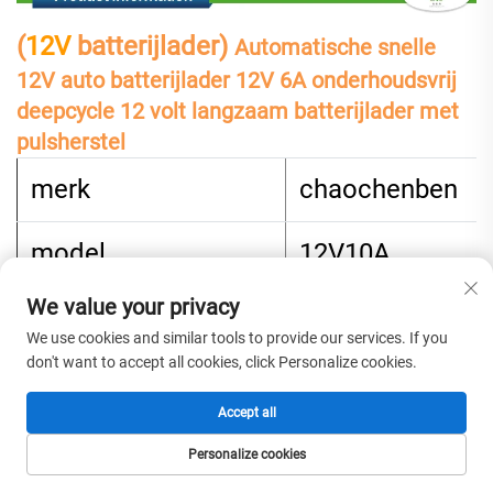
(
12V
batterijlader)
Automatische snelle
12V auto batterijlader 12V 6A onderhoudsvrij
deepcycle 12 volt langzaam batterijlader met
pulsherstel
merk
chaochenben
model
12V10A
We value your privacy
Ingangsspanning
AC100-240v;50
We use cookies and similar tools to provide our services. If you
don't want to accept all cookies, click Personalize cookies.
Uitvoer spanning
12-15,5V
Accept all
Uitvoer stroom
10A
Personalize cookies
HOMEPAGE
PRODUCTEN
E-MAIL
TEL