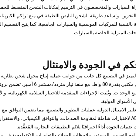
واة السيارات والمتخصصون في الترميم إمكانات الشحن المنضبط للحفاظ
لتخزين. وتساعد طريقة الشحن النابض اللطيفة في منع تراكم الكبريتا
ة بالنسبة للمركبات الموسمية والسيارات الجامعية. كما يتيح التصميم 
ات المنزلية الخاصة بالسيارات.
كم في الجودة والامتثال
كهربائي مكتبي بقدرة 80 واط، مع
ع الوحدات. وتُثبت الإجراءات المتقدمة للاختبار السلامة الكهربائية، وا
 الأسواق الدولية.
معايير الامتثال الدولية عمليات التطوير والتصنيع، مما يضمن التوافق مع 
مواد ABS لاختبارات شاملة لمقاومة الصدمات، والتوافق الكيميائي، والا
ضمان الجودة أداءً احترافيًا يلائم التطبيقات التجارية المُعقَّدة.
امج التحسين المستمر ملاحظات العملاء والتطورات التكنولوجية في مبا