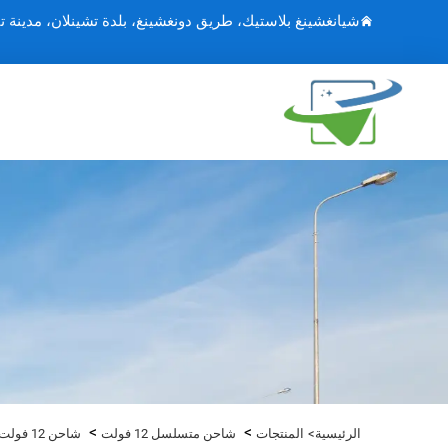
شيانغشينغ بلاستيك، طريق دونغشينغ، بلدة تشينلان، مدينة ت
>
>
الرئيسية>
المنتجات
شاحن متسلسل 12 فولت
شاحن 12 فولت 6 أمبير