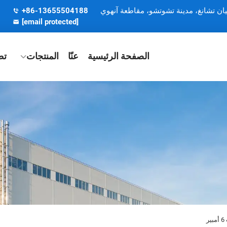
يان تشانغ، مدينة تشوتشو، مقاطعة آنهوي
+86-13655504188
[email protected]
الصفحة الرئيسية
عنّا
المنتجات
تط