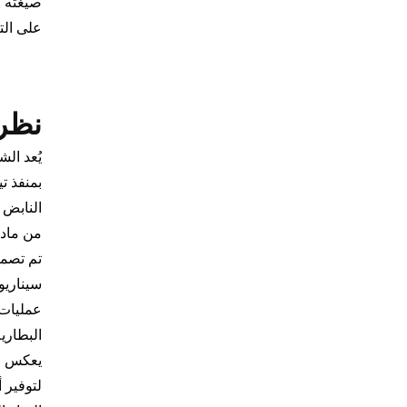
صيغته ا
على الت
نظرة
النابض 
من مادة ABS يضمن المتانة والمقاومة للعوامل البيئية، مما يجعله مناسبًا للبيئا
تم تصمي
سيناريو
عمليات 
البطاري
يعكس ال
لتوفير 