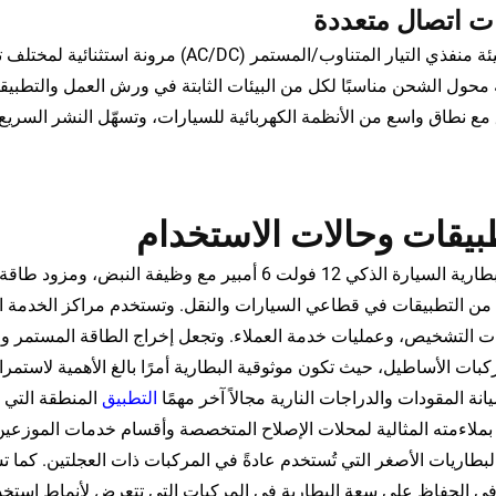
ت اتصال متعددة
توفر تهيئة منفذي التيار المتناوب/المستمر
 محول الشحن مناسبًا لكل من البيئات الثابتة في ورش العمل والتطبيقا
 مع نطاق واسع من الأنظمة الكهربائية للسيارات، وتسهّل النشر السريع
بيقات وحالات الاستخدام
من التطبيقات في قطاعي السيارات والنقل. وتستخدم مراكز الخدمة المه
ت التشخيص، وعمليات خدمة العملاء. وتجعل إخراج الطاقة المستمر وخ
بات الأساطيل، حيث تكون موثوقية البطارية أمرًا بالغ الأهمية لاستمرار
انة المقودات والدراجات النارية مجالاً آخر مهمًا
التطبيق
المنطقة التي 
بملاءمته المثالية لمحلات الإصلاح المتخصصة وأقسام خدمات الموزعين
لبطاريات الأصغر التي تُستخدم عادةً في المركبات ذات العجلتين. كما 
ي الحفاظ على سعة البطارية في المركبات التي تتعرض لأنماط استخد