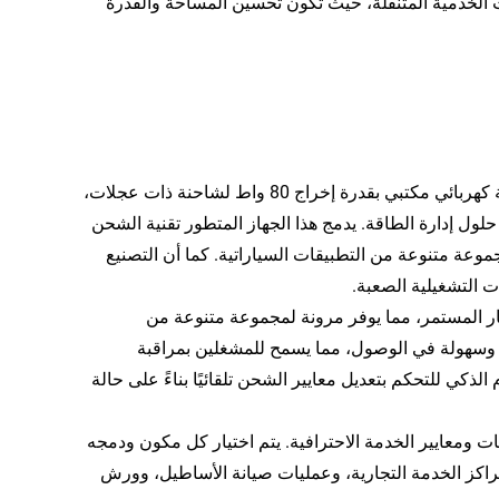
ات الخدمية المتنقلة، حيث تكون تحسين المساحة والقدرة
يُعد الشاحن الذكي للبطاريات 12 فولت 6 أمبير مع وظيفة النبض، ومزود طاقة كهربائي مكتبي بقدرة إخراج 80 واط لشاحنة ذات عجلات،
لهندسي الحديث في حلول إدارة الطاقة. يدمج هذا الجهاز المتطور تقنية الشحن
موعة متنوعة من التطبيقات السياراتية. كما أن التصنيع
يار المستمر، مما يوفر مرونة لمجموعة متنوعة من
 وسهولة في الوصول، مما يسمح للمشغلين بمراقبة
كي للتحكم بتعديل معايير الشحن تلقائيًا بناءً على حالة
ت ومعايير الخدمة الاحترافية. يتم اختيار كل مكون ودمجه
راكز الخدمة التجارية، وعمليات صيانة الأساطيل، وورش