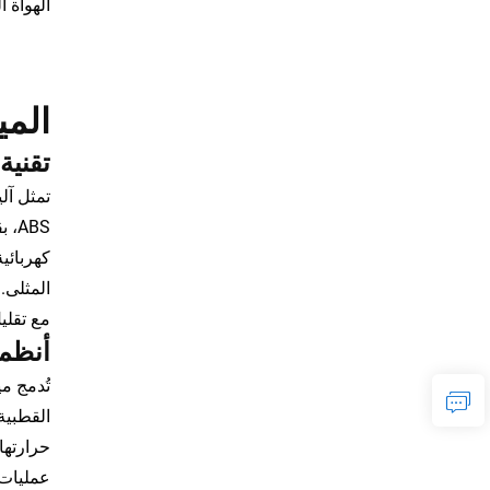
الهواة 
المي
تقنية
كهربائي
المثلى.
مع تقليل
أنظمة
تُدمج م
القطبية
حرارتها
عمليات 