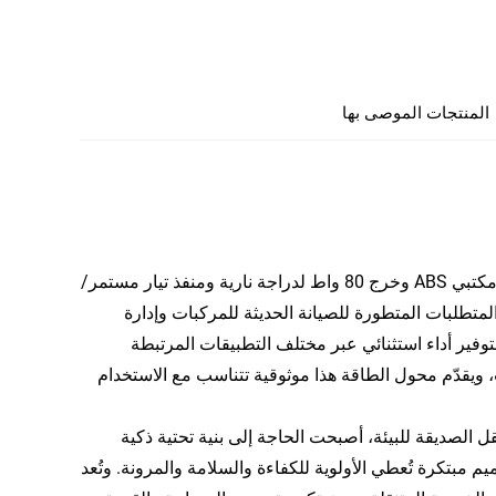
المنتجات الموصى بها
يشكّل شاحن بطارية السيارة الذكي 12 فولت 6 أمبير مع مزود طاقة كهربائي مكتبي ABS وخرج 80 واط لدراجة نارية ومنفذ تيار مستمر/
لبية المتطلبات المتطورة للصيانة الحديثة للمركبات وإدارة
توفير أداء استثنائي عبر مختلف التطبيقات المرتبطة
احتك على المكتب، ويقدّم محول الطاقة هذا موثوقية تتناسب مع الاستخدام
ل الصديقة للبيئة، أصبحت الحاجة إلى بنية تحتية ذكية
 مبتكرة تُعطي الأولوية للكفاءة والسلامة والمرونة. وتُعد