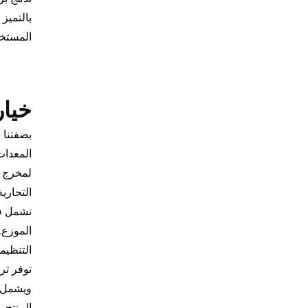
بالتميز
المستخد
خيار
بصفتنا 
التجارية
تشمل فر
الموزع.
التنظيم
توفر تر
ويشمل ا
المنتج ب