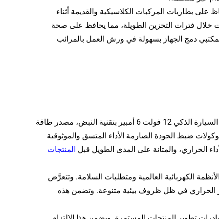
 على بطاريات المركبات الكلاسيكية والقديمة أثناء
ت خلال فترات التخزين الطويلة، مما يحافظ على صحة
المكتبي دمج الجهاز بسهولة في ورش العمل بالمرائب
يُعرّف التميز في التصنيع كل جانب من جوانب عملية إنتاج محول شحن بطارية السيارة الذكي 12 فولت 6 أمبير بتقنية النبض، مصدر طاقة
 منفذ تيار متردد/مستمر 6 أمبير. تضمن بروتوكولات ضبط الجودة الصارمة الأداء المتسق والموثوقية
لأداء الحراري، والمتانة على المدى الطويل قبل
المنتجات
الأنظمة الكهربائية العالمية ومتطلبات السلامة. وتتعرَّض
ستقرار الحراري في ظل ظروف بيئية متنوعة. وتضمن هذه
درات تطوير المنتجات المستمرة. ويضمن هذا الالتزام