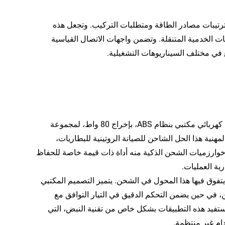
 (AC/DC) مرونة استثنائية لمختلف ترتيبات مصادر الطاقة ومتطلبات التركيب. وتجعل هذه
ت الخدمية المتنقلة. وتضمن واجهات الاتصال القياسية
 في مختلف السيناريوهات التشغيلية.
شاحن بطارية السيارة الذكي 12 فولت 6 أمبير مع وظيفة النبض، ومزود طاقة كهربائي مكتبي بنظام ABS، بإخراج 80 واط، لمجموعة
نية هذا الحل الشاحن للصيانة الروتينية للبطاريات،
وارزميات الشحن الذكية منه أداة ذات قيمة خاصة للحفاظ
ية العمليات.
يتفوق فيها هذا المحول في الشحن. يتميز التصميم المكتبي
، في حين يضمن التحكم الدقيق في التيار التوافق مع
تستفيد هذه التطبيقات بشكل خاص من تقنية النبض، التي
ام غير منتظمة.