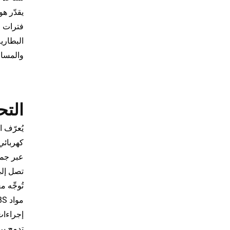
يقدّر ه
فترات ا
البطاري
والمساح
التح
عبر جمي
تصل إلى
تُوجِّه 
إجراءات 
تدمج بر