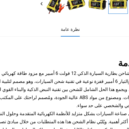
نظرة عامة
مة
متردد والتيار 6 أمبير قفزة نوعية في تقنية شحن السيارات، وهو مصمم لت
 ويجمع هذا الحل الشامل للشحن بين تقنية النبض الذكية والبناء القوي ل
بالسيارات. ومصنوع من مواد ABS عالية الجودة، ومُصمم لر
في والشخصي على حد سواء.
 صناعة السيارات بشكل متزايد للأنظمة الكهربائية المتقدمة وحلول النق
كثر أهمية. ويُلبّي نظام الشحن هذا هذه المتطلبات من خلال مبادئ تصميم