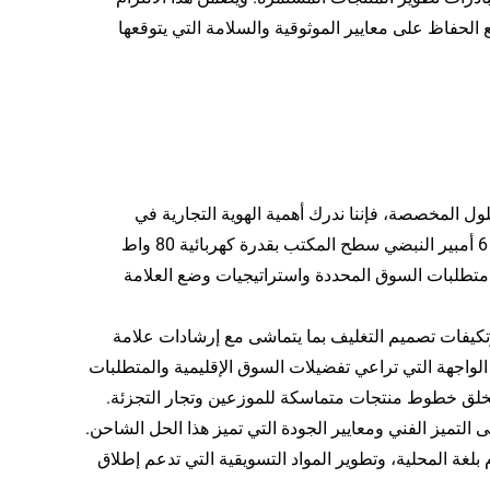
الحفاظ على معايير الموثوقية والسلامة التي يتوقعها
ل المخصصة، فإننا ندرك أهمية الهوية التجارية في
المعدات automotive الاحترافية. يدعم منصة شاحن البطارية الذكي 12 فولت 6 أمبير النبضي سطح المكتب بقدرة كهربائية 80 واط
ت تخصيص مختلفة لتلبية متطلبات السوق المحددة واستراتيجيات وضع العلامة
تكيفات تصميم التغليف بما يتماشى مع إرشادات علامة
لواجهة التي تراعي تفضيلات السوق الإقليمية والمتطلبات
يخلق خطوط منتجات متماسكة للموزعين وتجار التجزئة.
 التميز الفني ومعايير الجودة التي تميز هذا الحل الشاحن.
غة المحلية، وتطوير المواد التسويقية التي تدعم إطلاق