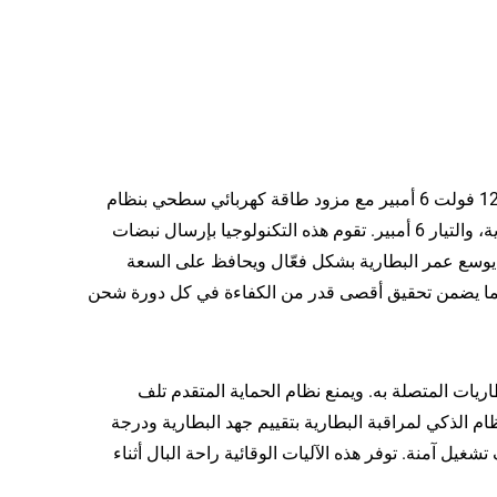
تمثل آلية الشحن النبضي المبتكرة الميزة الأساسية من شاحن البطارية الذكي 12 فولت 6 أمبير مع مزود طاقة كهربائي سطحي بنظام
ABS، بقدرة إخراج 80 واط، ومنفذ تيار مستمر/متردد مناسب للدراجات البخارية، والتيار 6 أمبير. تقوم هذه التكنولوجيا بإرسال نبضات
يوسع عمر البطارية بشكل فعّال ويحافظ على السعة
، مما يضمن تحقيق أقصى قدر من الكفاءة في كل دورة شحن
ريات المتصلة به. ويمنع نظام الحماية المتقدم تلف
ظام الذكي لمراقبة البطارية بتقييم جهد البطارية ودرجة
يل آمنة. توفر هذه الآليات الوقائية راحة البال أثناء