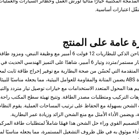
لمدمجة المكتبية خيارًا مثاليًا لورش العمل وحظائر السيارات والعملي
نقّل اعتبارات أساسية.
 عامة على المنتج
بمنفذ تيار مستمر/متردد وتيار 6 أمبير، شاهدًا على التميز ا
المتقدمة التي تُحسّن من صحة البطارية مع توفير إخراج طاقة ثابت لمج
ت التشغيلية الصعبة.
م هذا المحول المتعدد الاستخدامات مع خيارات توصيل تيار متردد والت
هات التركيب ومتطلبات مصدر الطاقة. وتتيح تهيئة سطح المكتب راحة
الشحن بسهولة مع الحفاظ على ترتيب المساحات العملية. يقوم النظام الذ
ة، ويضمن الأداء الأمثل مع منع الشحن الزائد وزيادة عمر البطارية.
تصميم القوي وراء حل الشحن هذا فهمًا شاملاً لمتطلبات طاقة المركبا
أداء موثوق به في ظل ظروف التشغيل المستمرة، مما يجعله مناسبًا لم