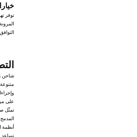
خيارا
المرونة
التوافق
التط
متنوعة 
وإجراءا
على مرك
تمثّل صي
المدمج 
أنظمة ا
تساعد ف