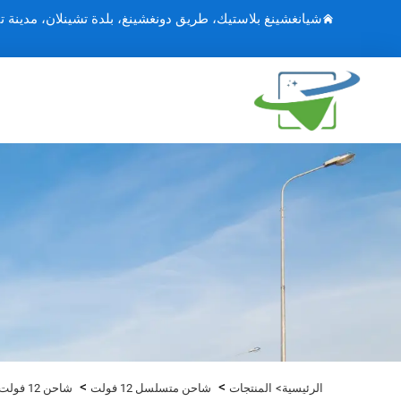
شيانغشينغ بلاستيك، طريق دونغشينغ، بلدة تشينلان، مدينة ت
>
>
الرئيسية>
المنتجات
شاحن متسلسل 12 فولت
شاحن 12 فولت 6 أمبير