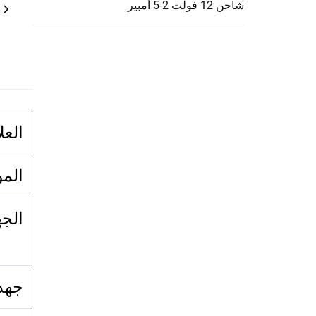
شاحن 12 فولت 2-5 أمبير
العل
المو
الج
جهد