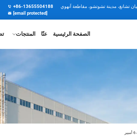
يان تشانغ، مدينة تشوتشو، مقاطعة آنهوي
+86-13655504188
[email protected]
الصفحة الرئيسية
عنّا
المنتجات
تط