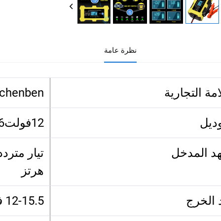
نظرة عامة
امة التجارية
chenben
ديل
12فولت6أمبير
هد المدخل
هرتز
 الخرج
12-15.5 فولت؛ 29.4 فولت