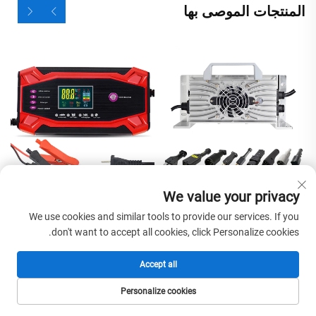
المنتجات الموصى بها
We value your privacy
شاحن بطارية ذكي كهربائي
شاحن بطارية سيارة ذكي
We use cookies and similar tools to provide our services. If you
سريع جديد 48 فولت 20 أمبير
محمول 12 فولت 10 أمبير/24
don't want to accept all cookies, click Personalize cookies.
مع حالة ألومنيوم، شاحن سيارة
فولت لمحركات القص
والدراجات البخارية، شاحن
Accept all
سريع وإصلاحي تدريجي
احصل على اقتباس مجاني
للبطاريات الرصاصية الحمضية
Personalize cookies
AGM وهلام
الصفحة الرئيسية
المنتجات
البريد الإلكتروني
الهاتف
سيتواصل معك ممثلنا قريبًا.