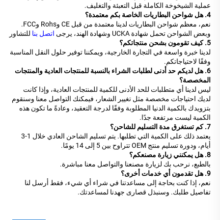
عملية الشيخوخة الكاملة قبل التعبئة والتغليف.
4. هل شواحن البطاريات الخاصة بكم معتمدة؟
نعم، معظم شواحن البطاريات لدينا معتمدة من قبل CE وRohs وFCC.
وبعض الشواحن تحمل شهادة UCKA وشهادة الهند، يرجى
اتصل بنا
للتشاور
5. كيف تقومون بشحن منتجاتكم؟
لدينا خبرة واسعة في التجارة الخارجية، ويمكننا توفير حلول النقل المناسبة
وفقًا لاحتياجاتكم.
6. هل لديكم حد أدنى لطلبات الشراء بالنسبة للمنتجات العادية والمنتجات
المخصصة؟
ليس لدينا أي متطلبات للحد الأدنى للكمية للمنتجات العادية، وإذا كانت
لديك احتياجات مخصصة مثل تغيير الشعار، فيمكنك التواصل معنا وسنقوم
بتزويدك بالكمية الدنيا المطلوبة وفقًا لدرجة التعقيد، وعادةً ما تكون هذه
الكمية ليست مرتفعة جدًا.
7. كم تستغرق مدة التسليم للشاحن؟
يعتمد ذلك على الكمية التي تطلبها. يتم تسليم الشاحن العادي خلال 1-3
أيام، ودورة تسليم منتج OEM تتراوح بين 5 إلى 14 يومًا.
8. هل يمكنني زيارة مصنعكم؟
بالطبع، نرحب بك لزيارة مصنعنا والتواصل معنا مباشرة.
9. هل تقدمون أي خدمات أخرى؟
نعم، إذا كنت بحاجة إلى مساعدتنا في شراء أي شيء، فقط أرسل لنا
تفاصيل طلبك. وسنبذل قصارى جهدنا لمساعدتك.