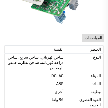
المواصفات
العنصر
القيمة
النوع
شاحن كهربائي، شاحن سريع، شاحن
دراجة كهربائية، شاحن بطارية حمض
الرصاص
الميناء
DC، AC
المادة
ABS
وظيفة
أخرى
القوة القصوى
96 واط
للخروج