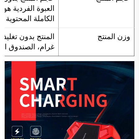
الكاملة المحتوية على 50 قطعة هو 545*490
وزن المنتج
غرام، الصندوق الكامل المحم