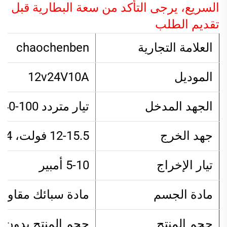
السريع، يرجى التأكد من سعة البطارية قبل
تقديم الطلب
العلامة التجارية
chaochenben
الموديل
12v24V10A
الجهد المدخل
تيار متردد 100-240 فولت؛ 50/60 هرتز
جهد الخرج
12-15.5 فولت، 24-29.4 فولت
تيار الإخراج
5-10 أمبير
مادة الجسم
مادة سبائك مقاومة 
حجم المنتج