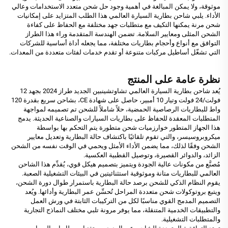
موثوقة، ولا يمكن المبالغة في أهمية وجود حل شحن متعدد الاستخدامات وعالي
الأداء. يلبي شاحن بطارية السيارة العالمي هذا الطلب المتزايد على إمكانيات
شحن مرنة يمكنها التكيف مع متطلبات جهد مختلفة مع الحفاظ على كفاءة
الشحن المثلى ومعايير السلامة. تضمن الهندسة المتقدمة وراء هذا الطراز
التوافق مع أنواع وأحجام بطاريات مختلفة، مما يجعله أداة أساسية للشركات
التي تشغّل أساطيل مركبات متنوعة أو تقدم خدمات لفئات متعددة من المعدات.
نظرة عامة على المنتج
يُعد شاحن بطارية السيارة العالمي تشاوتشينبين الجديد طراز 2024 بجهد 12
فولت/24 فولت وتيار 10 أمبير، حاصل على شهادة CE، بشاحن سريع بقدرة 120
واط للبطاريات الرصاصية الحمضية، حلاً شاملاً للشحن تم تصميمه لمواجهة
المتطلبات المعقدة للحفاظ على بطاريات السيارات والصناعية الحديثة. يدمج
هذا الجهاز المتطور خوارزميات شحن متطورة يتم التحكم بها بواسطة
ميكروبروسيسر، والتي تقوم تلقائيًا باكتشاف حالة البطارية وتعديل معايير
الشحن وفقًا لذلك، مما يضمن الأداء الأمثل ويحمي في الوقت نفسه من الشحن
الزائد، والدوائر القصيرة، وتوصيل القطبية العكسية.
مُصنَّع من مكونات عالية الجودة ويتميز بتصميم هيكل قوي، يُقدِّم هذا الشاحن
العالمي للبطاريات متانة وموثوقية استثنائيتين في البيئات التشغيلية الصعبة.
يقوم النظام الذكي للشحن برصد حالة البطارية باستمرار طوال دورة الشحن،
ويتبع بروتوكولات شحن متعددة المراحل تُحسِّن عمر البطارية وأدائها. ويُعد
التصميم المدمج القوي مناسبًا لكل من التركيبات الثابتة في ورش العمل
والتطبيقات الخدمية المتنقلة، مما يوفر مرونة تلبي مختلف النماذج التجارية
والمتطلبات التشغيلية.