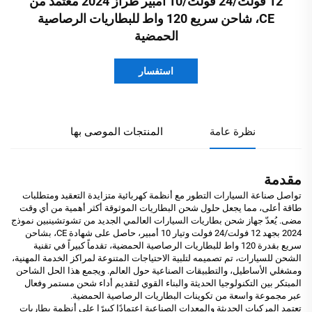
12 فولت/24 فولت/10 أمبير طراز 2024 معتمد من
CE، شاحن سريع 120 واط للبطاريات الرصاصية
الحمضية
استفسار
نظرة عامة
المنتجات الموصى بها
مقدمة
تواصل صناعة السيارات التطور مع أنظمة كهربائية متزايدة التعقيد ومتطلبات
طاقة أعلى، مما يجعل حلول شحن البطاريات الموثوقة أكثر أهمية من أي وقت
مضى. يُعدّ جهاز شحن بطاريات السيارات العالمي الجديد من تشوتشينبين نموذج
2024 بجهد 12 فولت/24 فولت وتيار 10 أمبير، حاصل على شهادة CE، بشاحن
سريع بقدرة 120 واط للبطاريات الرصاصية الحمضية، تقدماً كبيراً في تقنية
الشحن للسيارات، تم تصميمه لتلبية الاحتياجات المتنوعة لمراكز الخدمة المهنية،
ومشغلي الأساطيل، والتطبيقات الصناعية حول العالم. ويجمع هذا الحل الشاحن
المبتكر بين التكنولوجيا الحديثة والبناء القوي لتقديم أداء شحن مستمر وفعال
عبر مجموعة واسعة من تكوينات البطاريات الرصاصية الحمضية.
تعتمد المركبات الحديثة والمعدات الصناعية اعتمادًا كبيرًا على أنظمة بطاريات