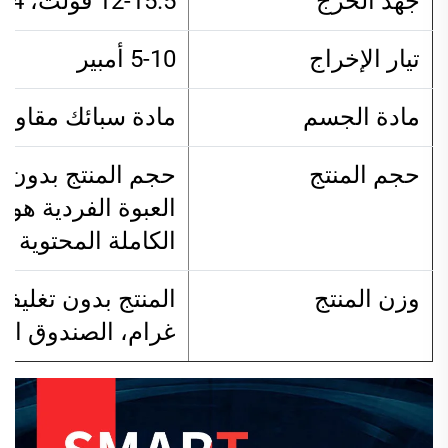
جهد الخرج
12-15.5 فولت، 24-29.4 فولت
تيار الإخراج
5-10 أمبير
مادة الجسم
مادة سبائك مقاومة 
حجم المنتج
الكاملة المحتوية على 50 قطعة هو 545*490
وزن المنتج
غرام، الصندوق الكامل المحم