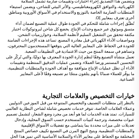
ويتضمن هذا التصديق إجراء اختبارات وتقييمات صارمة تشمل السلامة
الكهربائية، والتوافق الكهرومغناطيسي، والأثر البيئي للشاحن، ويضمن استيفاء
المتطلبات الصارمة الخاصة بالتوزيع والاستخدام في الأسواق الأوروبية ومناطق
أخرى تعترف بمعايير CE.
تُطبَّق إجراءات شاملة للتحكم في الجودة طوال عملية التصنيع لضمان أداء
متسق وموثوق عبر جميع وحدات الإنتاج. يخضع كل شاحن لبروتوكولات اختبار
مكثفة تتحقق من التشغيل السليم لأنظمة السلامة، وخوارزميات الشحن،
ومواصفات الأداء الكهربائي قبل مغادرة المصنع. تساعد هذه الإجراءات الضامنة
للجودة في الحفاظ على المعايير العالية التي يتوقعها المستخدمون المحترفون،
وتساهم في سمعة المنتج من حيث الاعتمادية في التطبيقات الصعبة.
تعمل منشأة التصنيع وفقًا لنظم إدارة الجودة المعترف بها دوليًا، والتي تُركّز على
التحسين المستمر ورضا العملاء. وتضمن عمليات التدقيق المنتظمة وتقييمات
الأداء أن تظل عمليات الإنتاج متوافقة مع أهداف الجودة والمتطلبات التنظيمية،
ما يوفّر للعملاء ضمانًا بأنهم يتلقون منتجًا تم تصنيعه وفقًا لأعلى المعايير
الصناعية.
خيارات التخصيص والعلامات التجارية
بالنظر إلى متطلبات التصنيف والتخصيص المتنوعة من قبل الموزعين الدوليين
وعملاء العلامات الخاصة، تتوفر خدمات تخصيص شاملة لشاحن البطارية العالمي
للسيارات. تمتد هذه الخدمات لما هو أبعد من مجرد وضع الشعار، لتشمل تصميم
عبوات مخصصة، وترجمة كتيبات المستخدم حسب السوق المحلية، وإدخال
تعديلات على ميزات محددة بما يتماشى مع تفضيلات الأسواق الإقليمية
والمتطلبات التنظيمية. ويتيح النهج المرن في التصنيع تكييف خصائص المنتج
المختلفة مع الحفاظ على معايير الأداء والسلامة الأساسية التي تميز هذا الحل