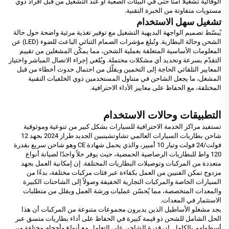
الوقائية تشغيلًا آمنًا حتى في البيئات الصعبة أو عند التشغيل من قبل أفراد ذوي
مستويات متفاوتة من الخبرة التقنية.
تشغيل سهل الاستخدام
يُبسّط تصميم الواجهة البديهية التشغيل مع توفير تغذية مرئية واضحة حول حالة
الشحن وحالة البطارية. وتُبلغ مؤشرات الصمام الثنائي الباعث للضوء (LED) عن
المعلومات الأساسية المتعلقة بعملية الشحن، مما يمكّن المشغلين من تقييم
التقدّم بسرعة وتحديد أي مشكلات محتملة. ويُلغي إجراء الاتصال المباشر واختيار
المعايير التلقائي الحاجة إلى التخمين ويقلّل من احتمال حدوث أخطاء من قبل
المشغل، ما يجعل الشاحن في متناول المستخدمين ذوي الخلفيات التقنية
المختلفة، مع الحفاظ على معايير الأداء الاحترافية.
التطبيقات وحالات الاستخدام
تستفيد مراكز الخدمة الاحترافية للسيارات بشكل كبير من تنوعية وموثوقية
شاحن بطاريات السيارات العالمي تشاوتشينبين الجديد طراز 2024 بجهد 12
فولت/24 فولت وتيار 10 أمبير، والذي يحمل شهادة CE وهو شاحن سريع بقدرة
120 واط للبطاريات الرصاصية الحمضية، حيث يوفر حلاً واحدًا لصيانة أنواع
متعددة من المركبات وتوصيلات البطاريات المختلفة. إن إمكانية العمل بجهد
مزدوج تمكن الفنيين من العمل بكفاءة عبر فئات مركبات مختلفة، بدءًا من
السيارات الخاصة والمركبات التجارية الخفيفة وصولاً إلى الشاحنات الكبيرة
والمعدات المتخصصة، مما يُحسّن عمليات ورشة العمل ويقلل من متطلبات
الاستثمار في المعدات.
يجد مشغلو الأساطيل الذين يديرون مجموعات متنوعة من المركبات أن هذا
الحل الشامل للشحن ذو قيمة كبيرة في الحفاظ على أداء بطاريات متسق عبر
أسطولهم بالكامل. إن قدرة الشاحن على التعامل مع أنواع وأحجام مختلفة من