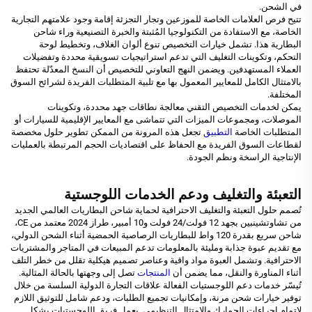
في الشحن.
تتيح فرص العلامات الخاصة للموزعين وتجار التجزئة إقامة وجود علامتهم التجارية
الخاصة، مع الاستفادة من التكنولوجيا المُثبتة والخبرة التصنيعية وراء شاحن
البطارية هذا. تشمل خيارات التخصيص تنوع ألوان الغلاف، وتخطيط لوحة
التحكم، وتكوينات التغليف التي تدعم استراتيجيات تسويقية محددة وتفضيلات
العملاء المستهدفين. ويضمن النهج التعاوني للتخصيص أن النسخ المعدّلة تحتفظ
بالامتثال الكامل للمعايير المعمول بها مع تلبية المتطلبات الفريدة لشرائح السوق
المختلفة.
يمكن لخدمات التخصيص التقني معالجة نطاقات جهد محددة، وتكوينات
الموصلات، ومجموعات الميزات التي تتماشى مع المعايير الإقليمية للسيارات أو
المتطلبات الخاصة
التطبيق
تجعل هذه المرونة من الممكن تطوير حلول مخصصة
لقطاعات السوق الفريدة مع الحفاظ على اقتصاديات الحجم المرتبطة بالعمليات
الإنتاجية الراسخة ونظم الجودة.
التعبئة والتغليف ودعم الخدمات اللوجستية
تُصمم حلول التعبئة والتغليف الاحترافية لحماية شاحن البطاريات العالمي الجديد
من تشاوتشينبين بجهد 12 فولت/24 فولت و10 أمبير، طراز 2024 معتمد من CE،
شاحن سريع بقدرة 120 واط للبطاريات الرصاصية الحمضية أثناء الشحن الدولي،
مع تقديم عبوة جذابة ومليئة بالمعلومات تدعم المبيعات في المتاجر والمشتريات
الاحترافية. وتشمل العبوة مواد واقية وعناصر تصميم هيكلية تقلل من خطر التلف
أثناء المناورة والنقل، مما يضمن أن
المنتجات
تصل إلى وجهتها بالحالة المثالية.
تُيسّر خدمات دعم اللوجستيات الفعالة علاقات التجارة الدولية السلسة من خلال
توفير خيارات شحن مرنة، وإمكانيات تجميع الطلبات، ودعم شامل للتوثيق اللازم
لإتمام إجراءات الجمارك والامتثال التنظيمي. يعمل فريق اللوجستيات بشكل