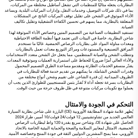
البطاريات يجعله مثاليًا للمنظمات التي تشغل أساطيل مختلطة من المركبات،
بما في ذلك شركات التوصيل، وخدمات النقل، وإدارات المركبات البلدية. ويساعد
الأداء الموثوق في الشحن على تقليل توقف المركبات الناتج عن المشكلات
المتعلقة بالبطارية، مما يسهم في تحسين الكفاءة التشغيلية وتقليل تكاليف
الصيانة.
تستفيد التطبيقات الصناعية من التصميم المتين وخصائص الأداء الموثوقة لهذا
شاحن البطارية، خاصةً في البيئات التي تعتمد فيها أنظمة الطاقة الاحتياطية
ومعدات مناولة المواد على بطاريات الرصاص الحمضية. غالبًا ما تستخدم
المرافق التصنيعية والمستودعات ومراكز التوزيع معدات تعمل بالبطاريات
وتتطلب الشحن والصيانة المنتظمين، مما يجعل حل الشحن متعدد الاستخدامات
والأداء العالي أمرًا ضروريًا للحفاظ على استمرارية العمليات وموثوقية المعدات.
يقدّر منسقو الخدمات الطارئة ومقدمو مساعدة الطرق التصميم المحمول
وقدرات الشحن الشاملة، ما يمكنهم من تقديم خدمة فعالة للبطاريات في
الظروف الميدانية. إن قدرة الشاحن على تقييم وشحن أنواع مختلفة من
البطاريات بسرعة تجعله أداة لا تُقدّر بثمن للمستجيبين للطوارئ الذين يجب أن
يعملوا مع تكوينات مركبات متنوعة في ظل ظروف حرجة من حيث الوقت.
التحكم في الجودة والامتثال
يُظهر علامة شهادة المطابقة الأوروبية (CE) البارزة على شاحن بطارية السيارة
العالمي الجديد من تشاوتشينبين 12 فولت/24 فولت/10 أمبير، طراز 2024
الحاصل على شهادة CE، وشاحن سريع بقدرة 120 واط لبطاريات الرصاص
الحمضية، الامتثال لمعايير السلامة والصحة والحماية البيئية الخاصة بالاتحاد
الأوروبي، مما يمنح المشترين الدوليين الثقة في جودة المنتج وخصائصه الأمنية.