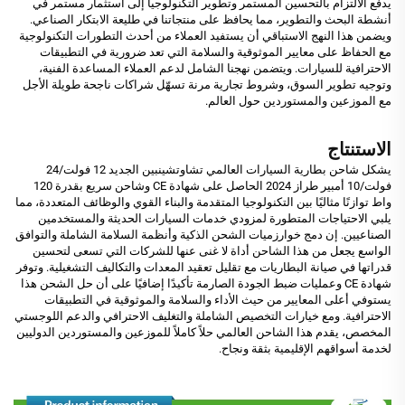
يدفع الالتزام بالتحسين المستمر وتطوير التكنولوجيا إلى استثمار مستمر في
أنشطة البحث والتطوير، مما يحافظ على منتجاتنا في طليعة الابتكار الصناعي.
ويضمن هذا النهج الاستباقي أن يستفيد العملاء من أحدث التطورات التكنولوجية
مع الحفاظ على معايير الموثوقية والسلامة التي تعد ضرورية في التطبيقات
الاحترافية للسيارات. ويتضمن نهجنا الشامل لدعم العملاء المساعدة الفنية،
وتوجيه تطوير السوق، وشروط تجارية مرنة تسهّل شراكات ناجحة طويلة الأجل
مع الموزعين والمستوردين حول العالم.
الاستنتاج
يشكل شاحن بطارية السيارات العالمي تشاوتشينبين الجديد 12 فولت/24
فولت/10 أمبير طراز 2024 الحاصل على شهادة CE وشاحن سريع بقدرة 120
واط توازنًا مثاليًا بين التكنولوجيا المتقدمة والبناء القوي والوظائف المتعددة، مما
يلبي الاحتياجات المتطورة لمزودي خدمات السيارات الحديثة والمستخدمين
الصناعيين. إن دمج خوارزميات الشحن الذكية وأنظمة السلامة الشاملة والتوافق
الواسع يجعل من هذا الشاحن أداة لا غنى عنها للشركات التي تسعى لتحسين
قدراتها في صيانة البطاريات مع تقليل تعقيد المعدات والتكاليف التشغيلية. وتوفر
شهادة CE وعمليات ضبط الجودة الصارمة تأكيدًا إضافيًا على أن حل الشحن هذا
يستوفي أعلى المعايير من حيث الأداء والسلامة والموثوقية في التطبيقات
الاحترافية. ومع خيارات التخصيص الشاملة والتغليف الاحترافي والدعم اللوجستي
المخصص، يقدم هذا الشاحن العالمي حلاً كاملاً للموزعين والمستوردين الدوليين
لخدمة أسواقهم الإقليمية بثقة ونجاح.