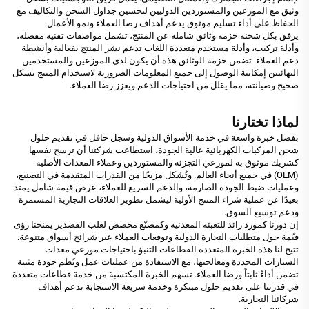
وثيق مع الموزعين والمستوردين الدوليين لتحسين جداول الشحن والتكاليف مع
الحفاظ على أداء تسليم موثوق يدعم أهداف رضا العملاء ونمو الأعمال.
يرفق بكل شحنة حزمة وثائق شاملة عن المنتج، تشمل مواصفات تقنية مفصلة،
وأدلة تركيب، وأدلة مستخدم متعددة اللغات تدعم نشر المنتج بفعالية وأنشطة
دعم العملاء. تضمن حزمة الوثائق هذه أن يكون لدى الموزعين والمستخدمين
النهائيين إمكانية الوصول إلى جميع المعلومات الضرورية لاستخدام المنتج بشكل
صحيح وصيانته، مما يقلل من احتياجات الدعم ويعزز رضا العملاء.
لماذا تختارنا
بفضل خبرة واسعة في خدمة الأسواق الدولية وسجل حافل في تقديم حلول
شحن المركبات الكهربائية عالية الجودة، استطاعت شركتنا أن ترسخ نفسها
كشريك موثوق به لموزعي التجزئة والمستوردين وعملاء المعدات الأصلية
(OEM) في جميع أنحاء العالم. وتُشكل مزيجًا من القدرات المتقدمة في التصنيع،
وعمليات ضبط الجودة الصارمة، والدعم السريع للعملاء، عرض قيمة شامل يمتد
بعيدًا عن عملية شراء المنتج الأولية ليشمل تطوير العلاقات التجارية المستمرة
ودعم توسيع السوق.
إن دورنا كمورد رائد للتعبئة المعدنية وكمصنّع مخصص لعلب القصدير يمنحنا رؤى
قيّمة حول متطلبات التجارة الدولية وتوقعات العملاء عبر شرائح أسواق متنوعة.
تتيح لنا هذه الخبرة المتعددة القطاعات التنبؤ باحتياجات موزعي معدات
السيارات المحددة ومعالجتها، مع الاستفادة من عمليات عمل ونُظم جودة مثبتة
تضمن أداءً ثابتاً ورضا العملاء. تسهم الخبرة المكتسبة من خدمة قطاعات متعددة
في قدرتنا على تقديم حلول مبتكرة وخدمة سريعة الاستجابة تدعم أهداف
شركائنا التجارية.