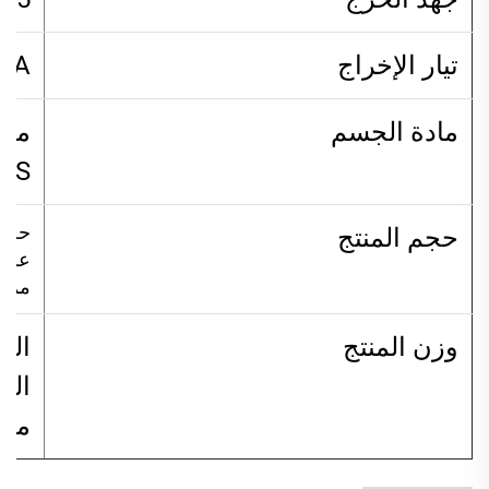
تيار الإخراج
6A
مادة الجسم
ماد
BS
حجم ال
حجم المنتج
مم
وزن المنتج
من 30 قط