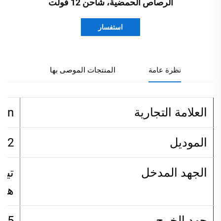
الرصاص الحمضية، شاحن 12 فولت
استفسار
نظرة عامة
المنتجات الموصى بها
العلامة التجارية
ben
الموديل
12فولت6أمبير
الجهد المدخل
هرت
جهد الخرج
12-15.5 ف