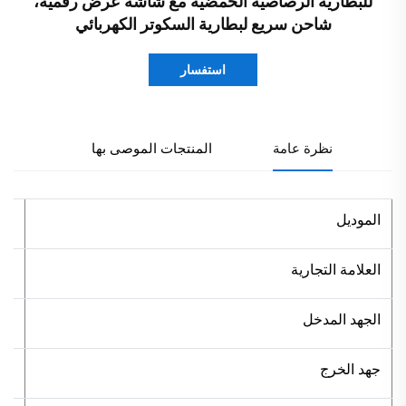
للبطارية الرصاصية الحمضية مع شاشة عرض رقمية،
شاحن سريع لبطارية السكوتر الكهربائي
استفسار
نظرة عامة
المنتجات الموصى بها
الموديل
48 فولت AH
العلامة التجارية
en
الجهد المدخل
0V
جهد الخرج
9V