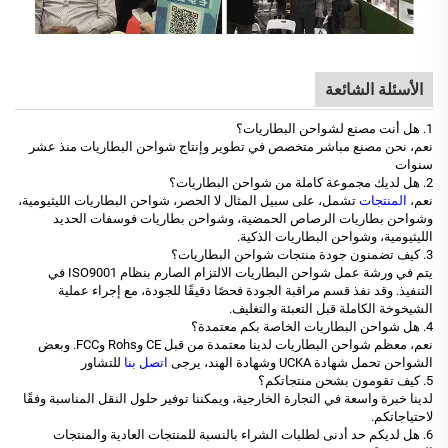
الأسئلة الشائعة
1. هل أنت مصنع لشواحن البطاريات؟
نعم، نحن مصنع مباشر متخصص في تطوير وإنتاج شواحن البطاريات منذ عشر
سنوات
2. هل لديك مجموعة كاملة من شواحن البطاريات؟
نعم،
المنتجات
تشمل، على سبيل المثال لا الحصر، شواحن البطاريات الليثيومية،
وشواحن بطاريات الرصاص الحمضية، وشواحن بطاريات فوسفات الحديد
الليثيومية، وشواحن البطاريات الذكية.
3. كيف تضمنون جودة منتجات شواحن البطاريات؟
يتم في ورشة عمل شواحن البطاريات الالتزام الصارم بنظام ISO9001 في
التنفيذ. وقد نفذ قسم مراقبة الجودة فحصًا دقيقًا للجودة، مع إجراء عملية
الشيخوخة الكاملة قبل التعبئة والتغليف.
4. هل شواحن البطاريات الخاصة بكم معتمدة؟
نعم، معظم شواحن البطاريات لدينا معتمدة من قبل CE وRohs وFCC. وبعض
الشواحن تحمل شهادة UCKA وشهادة الهند، يرجى
اتصل بنا
للتشاور
5. كيف تقومون بشحن منتجاتكم؟
لدينا خبرة واسعة في التجارة الخارجية، ويمكننا توفير حلول النقل المناسبة وفقًا
لاحتياجاتكم.
6. هل لديكم حد أدنى لطلبات الشراء بالنسبة للمنتجات العادية والمنتجات