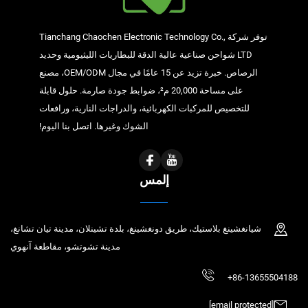
توفر شركة Tianchang Chaochen Electronic Technology Co.,
LTD شواحن صناعية عالية الدقة للبطاريات الليثيومية وحديد
الرصاص. خبرة تزيد عن 15 عامًا في مجال OEM/ODM، مصنع
على مساحة 20,000 م²، ضوابط جودة صارمة. حلول قابلة
للتخصيص للمركبات الكهربائية، والدراجات النارية، ورافعات
الشوك وغيرها. اتصل بنا اليوم!
إلمس
شيانغشينغ بلاستيك، طريق دونغشينغ، بلدة تشينلان، مدينة تيان تشانغ،
مدينة تشوتشو، مقاطعة آنهوي
+86-13655504188
[email protected]