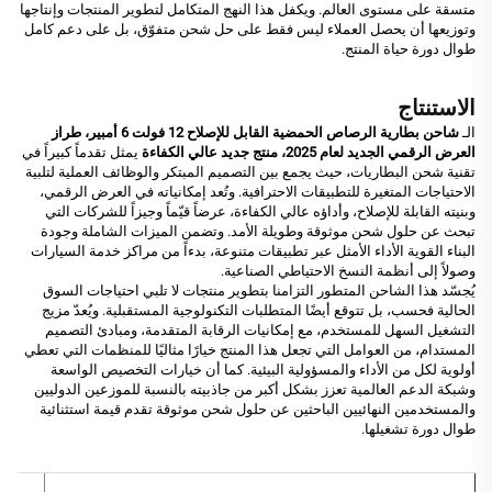
متسقة على مستوى العالم. ويكفل هذا النهج المتكامل لتطوير المنتجات وإنتاجها
وتوزيعها أن يحصل العملاء ليس فقط على حل شحن متفوّق، بل على دعم كامل
طوال دورة حياة المنتج.
الاستنتاج
الـ
شاحن بطارية الرصاص الحمضية القابل للإصلاح 12 فولت 6 أمبير، طراز
العرض الرقمي الجديد لعام 2025، منتج جديد عالي الكفاءة
يمثل تقدماً كبيراً في
تقنية شحن البطاريات، حيث يجمع بين التصميم المبتكر والوظائف العملية لتلبية
الاحتياجات المتغيرة للتطبيقات الاحترافية. وتُعد إمكانياته في العرض الرقمي،
وبنيته القابلة للإصلاح، وأداؤه عالي الكفاءة، عرضاً قيّماً وجيزاً للشركات التي
تبحث عن حلول شحن موثوقة وطويلة الأمد. وتضمن الميزات الشاملة وجودة
البناء القوية الأداء الأمثل عبر تطبيقات متنوعة، بدءاً من مراكز خدمة السيارات
وصولاً إلى أنظمة النسخ الاحتياطي الصناعية.
يُجسّد هذا الشاحن المتطور التزامنا بتطوير منتجات لا تلبي احتياجات السوق
الحالية فحسب، بل تتوقع أيضًا المتطلبات التكنولوجية المستقبلية. ويُعدّ مزيج
التشغيل السهل للمستخدم، مع إمكانيات الرقابة المتقدمة، ومبادئ التصميم
المستدام، من العوامل التي تجعل هذا المنتج خيارًا مثاليًا للمنظمات التي تعطي
أولوية لكل من الأداء والمسؤولية البيئية. كما أن خيارات التخصيص الواسعة
وشبكة الدعم العالمية تعزز بشكل أكبر من جاذبيته بالنسبة للموزعين الدوليين
والمستخدمين النهائيين الباحثين عن حلول شحن موثوقة تقدم قيمة استثنائية
طوال دورة تشغيلها.