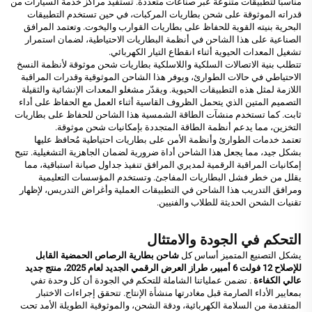
مناسبًا لتطبيقات متنوعة عبر صناعات متعددة. تستفيد مراكز خدمة السيارات من
قدراته الموثوقة على شحن بطاريات المركبات، في حين تستخدم التطبيقات
البحرية بنيته القوية للحفاظ على بطاريات القوارب واليخوت. وتعتمد المرافق
الصناعية على هذا الشاحن في أنظمة البطاريات الاحتياطية، لضمان استمرار
تشغيل المعدات الحيوية أثناء انقطاع التيار الكهربائي.
تتطلب بنية الاتصالات السلكية واللاسلكية بطاريات شحن موثوقة لأنظمة النسخ
الاحتياطي في حالات الطوارئ، ويوفر هذا الشاحن الموثوقية وقدرات المراقبة
اللازمة لمثل هذه التطبيقات الحيوية. ويقدّر مشغلو المعدات الإنشائية والثقيلة
التصميم المتين الذي يتحمل الظروف القاسية أثناء العمل مع الحفاظ على أداء
ثابت. كما تستخدم منشآت الطاقة الشمسية هذا الشاحن للحفاظ على بطاريات
التخزين، مما يدعم أنظمة الطاقة المتجددة بإمكانيات شحن موثوقة.
تعتمد خدمات الطوارئ وأنظمة الأمن على بطاريات احتياطية مُحافظ عليها
بشكل جيد، مما يجعل هذا الشاحن أداة ضرورية لضمان الجاهزية التشغيلية. تتيح
إمكانيات المراقبة الرقمية لمديري المرافق تنفيذ جداول صيانة استباقية، مما
يقلل من خطر فشل البطاريات المفاجئ. وتستخدم المؤسسات التعليمية
ومرافق التدريب هذا الشاحن في التطبيقات العملية وأغراض التدريس، لإظهار
تقنيات الشحن الحديثة للطلاب والفنيين.
التحكم في الجودة والامتثال
يشكل التصنيع المتميز أساس كل
شاحن بطارية الرصاص الحمضية القابل
للإصلاح 12 فولت 6 أمبير، طراز العرض الرقمي الجديد لعام 2025، منتج جديد
عالي الكفاءة
. تضمن عملياتنا الشاملة للتحكم في الجودة أن كل وحدة تفي
بمعايير الأداء الصارمة قبل مغادرتها منشأة الإنتاج. تتحقق إجراءات الاختبار
المتقدمة من السلامة الكهربائية، ودقة الشحن، والموثوقية الطويلة الأمد تحت