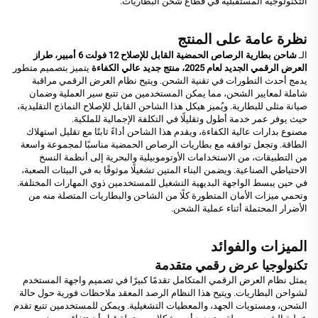
التكنولوجية المستقبلية في قطاع شحن البطاريات.
نظرة عامة على المنتج
الـ
شاحن بطارية الرصاص الحمضية القابل للإصلاح 12 فولت 6 أمبير، طراز
العرض الرقمي الجديد لعام 2025، منتج جديد عالي الكفاءة
يتميز بتصميم متطور
يدمج أحدث التطورات في تقنية الشحن. ويتيح نظام العرض الرقمي مراقبة
شاملة لمعايير الشحن، مما يمكن المستخدمين من تتبع سير العملية وضمان
صيانة مثلى للبطارية. ويُميز هيكل هذا الشاحن القابل للإصلاح النماذج التقليدية،
حيث يوفر عمر خدمة أطول وتقليلًا في التكلفة الإجمالية للملكية.
مصنوع بدارات عالية الكفاءة، ويقدم هذا الشاحن أداءً ثابتًا مع تقليل استهلاك
الطاقة. وتجعل توافقه مع بطاريات الرصاص الحمضية مناسبًا لمجموعة واسعة
من التطبيقات، من الاستخدامات الأوتوموبيلية والبحرية إلى أنظمة النسخ
الاحتياطي الصناعية. ويضمن البناء المتين تشغيلًا موثوقًا به في البيئات الصعبة،
في حين يبسط الواجهة البديهية التشغيل للمستخدمين ذوي المهارات المختلفة.
وتحمي ميزات الأمان المتطورة كلًا من الشاحن والبطاريات المتصلة منه من
الأضرار المحتملة أثناء عملية الشحن.
الميزات والفوائد
تكنولوجيا عرض رقمي متقدمة
يمثل نظام العرض الرقمي المتكامل تقدمًا كبيرًا في تصميم واجهة المستخدم
لشواحن البطاريات. ويتيح هذا النظام الرصد المعقد ملاحظات فورية حول حالة
الشحن، ومستويات الجهد، والمعطيات التشغيلية. ويمكن للمستخدمين تتبع تقدم