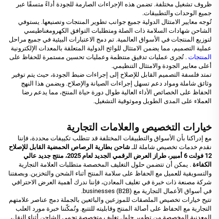
ظروف تشغيل مختلفة. تضمن هذه الإجراءات الصارمة للجودة أداءً متسقًا عبر
جميع الوحدات والتطبيقات.
تُوجه معايير الامتثال الدولية جميع جوانب تطوير المنتجات وتصنيعها. يستوفي
الشاحن شهادات السلامة ذات الصلة ومتطلبات التوافق الكهرومغناطيسي
لتوزيع المنتجات في الأسواق العالمية. تم دمج الاعتبارات البيئية في جميع مراحل
عملية التصميم، مما يضمن الامتثال للوائح الدولية المتعلقة بالمعدات الإلكترونية
المنتجات
. تُجرى عمليات تدقيق منتظمة وعمليات تحسين مستمرة للحفاظ على
أعلى معايير الجودة والامتثال التنظيمي.
تمتد فلسفة التصميم القابل للإصلاح إلى إجراءات ضبط الجودة، حيث يتم توفير
وثائق شاملة ومواد دعم تسهل إجراءات الصيانة والإصلاح. ويضمن هذا النهج
الحفاظ على الخصائص الأداء العالية طوال دورة حياة المنتج، مما يدعم رضا
العملاء على المدى الطويل وموثوقية التشغيل.
خيارات التخصيص والعلامات التجارية
مع إدراكنا بأن الأسواق والتطبيقات المختلفة قد تتطلب تكييفات محددة، فإننا
نقدم خدمات تخصيص شاملة للـ
شاحن بطارية الرصاص الحمضية القابل للإصلاح
12 فولت 6 أمبير، طراز العرض الرقمي الجديد لعام 2025، منتج جديد عالي
الكفاءة
. يمكن أن تتضمن حلول التغليف المخصصة متطلبات العلامة التجارية
والتسويقية للعميل مع الحفاظ على سلامة المنتج أثناء الشحن والتخزين. وبصفتنا
شركة مصنعة ذات خبرة في تغليف المعادن، فإننا ندرك أهمية العرض الاحترافي
في أسواق الأعمال التجارية مع businesses (B2B).
تتيح خيارات تخصيص الملصقات للموزعين والبائعين بالجملة دمج عناصر علامتهم
التجارية مع الحفاظ على أصالة المنتج وقابليته للتتبع. وتُمكّننا خبرة مورد العلب
المعدنية المخصصة من تطوير حلول تغليف متخصصة تحمي الشاحن أثناء النقل،