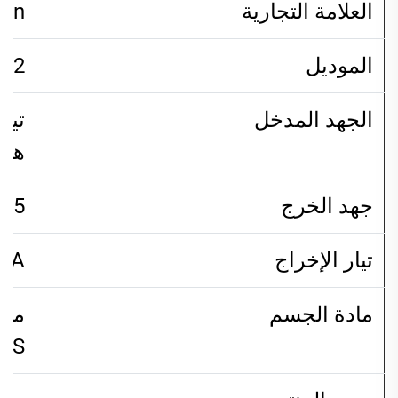
العلامة التجارية
ben
الموديل
12فولت6أمبير
الجهد المدخل
هرت
جهد الخرج
12-15.5 ف
تيار الإخراج
6A
مادة الجسم
ماد
BS