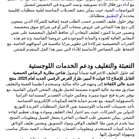
مع أداء دور فعّال كأداة تسويقية. وتمتد المرونة في التخصيص لتشمل
المواصفات الفنية، حيث يمكن تنفيذ التعديلات المناسبة لتلبية متطلبات إقليمية
محددة أو
التطبيق
متطلباتك.
توفر حلول تغليف القصدير حسب الطلب قيمة إضافية للشركاء الذين يسعون
إلى دمج هذا الشاحن في عروض منتجات أكبر أو في شرائح سوق متخصصة.
وتضمن خبرتنا كمورد لتغليف المعادن أن تحافظ الحلول المخصصة على نفس
المعايير العالية للجودة والمتانة الموجودة في عروضنا القياسية. وتدعم هذه
القدرات التخصيصية شركاءنا في تطوير مزايا تنافسية في أسواقهم الخاصة، مع
الحفاظ على الخصائص الأساسية للأداء التي تميز هذا الحل المتقدم للشحن.
التعبئة والتغليف ودعم الخدمات اللوجستية
تُعد حلول التغليف الاحترافية ضماناً لوصول
شاحن بطارية الرصاص الحمضية
القابل للإصلاح 12 فولت 6 أمبير، طراز العرض الرقمي الجديد لعام 2025، منتج
جديد عالي الكفاءة
إلى وجهته في حالة مثالية. وتستخدم أنظمتنا للتعبئة والتغليف
صناديق معدنية عالية الجودة مصممة لتحمل ظروف الشحن الدولي القاسية، مع
توفير تجربة فتح عبوة مميزة. وتعكس حاويات القصدير المستدامة التزامنا
بالمسؤولية البيئية، مع تقديم حماية فائقة للمكونات الإلكترونية الحساسة.
تأخذ تحسينات الخدمات اللوجستية بعين الاعتبار المتطلبات الفريدة للتوزيع
الدولي بين الشركات، حيث يتم اختيار أبعاد التغليف ومواده بهدف تعظيم كفاءة
الشحن. يمكن تخصيص علب المعادن الفاخرة بشعار العميل ومعلومات المنتج،
مما يخدم غرضين معًا: التغليف الواقي ومواد التسويق. ويضمن تغليف الوثائق
حماية كتيبات المستخدم، ومعلومات الضمان، والمواصفات الفنية بشكل مناسب
وسهولة الوصول إليها.