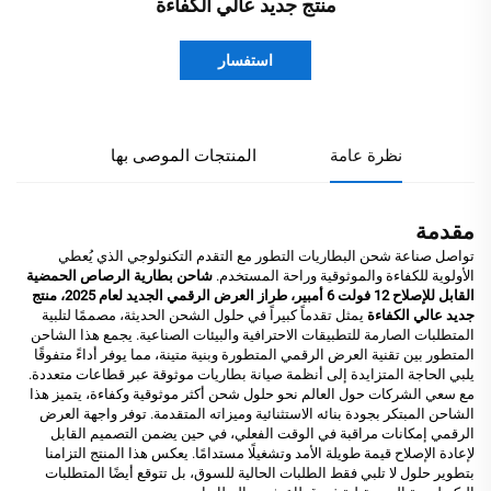
منتج جديد عالي الكفاءة
استفسار
نظرة عامة
المنتجات الموصى بها
مقدمة
تواصل صناعة شحن البطاريات التطور مع التقدم التكنولوجي الذي يُعطي
الأولوية للكفاءة والموثوقية وراحة المستخدم.
شاحن بطارية الرصاص الحمضية
القابل للإصلاح 12 فولت 6 أمبير، طراز العرض الرقمي الجديد لعام 2025، منتج
جديد عالي الكفاءة
يمثل تقدماً كبيراً في حلول الشحن الحديثة، مصممًا لتلبية
المتطلبات الصارمة للتطبيقات الاحترافية والبيئات الصناعية. يجمع هذا الشاحن
المتطور بين تقنية العرض الرقمي المتطورة وبنية متينة، مما يوفر أداءً متفوقًا
يلبي الحاجة المتزايدة إلى أنظمة صيانة بطاريات موثوقة عبر قطاعات متعددة.
مع سعي الشركات حول العالم نحو حلول شحن أكثر موثوقية وكفاءة، يتميز هذا
الشاحن المبتكر بجودة بنائه الاستثنائية وميزاته المتقدمة. توفر واجهة العرض
الرقمي إمكانات مراقبة في الوقت الفعلي، في حين يضمن التصميم القابل
لإعادة الإصلاح قيمة طويلة الأمد وتشغيلًا مستدامًا. يعكس هذا المنتج التزامنا
بتطوير حلول لا تلبي فقط الطلبات الحالية للسوق، بل تتوقع أيضًا المتطلبات