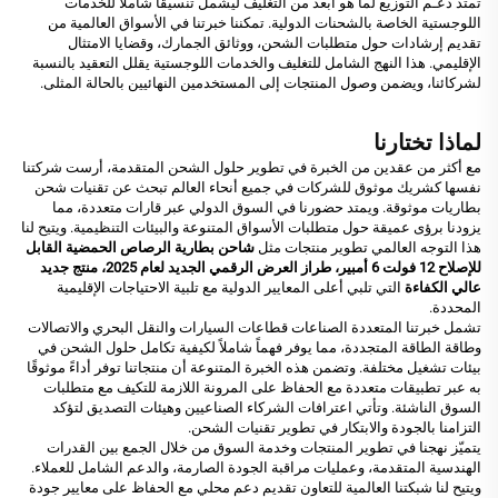
تمتد دعـم التوزيع لما هو أبعد من التغليف ليشمل تنسيقًا شاملاً للخدمات
اللوجستية الخاصة بالشحنات الدولية. تمكننا خبرتنا في الأسواق العالمية من
تقديم إرشادات حول متطلبات الشحن، ووثائق الجمارك، وقضايا الامتثال
الإقليمي. هذا النهج الشامل للتغليف والخدمات اللوجستية يقلل التعقيد بالنسبة
لشركائنا، ويضمن وصول المنتجات إلى المستخدمين النهائيين بالحالة المثلى.
لماذا تختارنا
مع أكثر من عقدين من الخبرة في تطوير حلول الشحن المتقدمة، أرست شركتنا
نفسها كشريك موثوق للشركات في جميع أنحاء العالم تبحث عن تقنيات شحن
بطاريات موثوقة. ويمتد حضورنا في السوق الدولي عبر قارات متعددة، مما
يزودنا برؤى عميقة حول متطلبات الأسواق المتنوعة والبيئات التنظيمية. ويتيح لنا
هذا التوجه العالمي تطوير منتجات مثل
شاحن بطارية الرصاص الحمضية القابل
للإصلاح 12 فولت 6 أمبير، طراز العرض الرقمي الجديد لعام 2025، منتج جديد
عالي الكفاءة
التي تلبي أعلى المعايير الدولية مع تلبية الاحتياجات الإقليمية
المحددة.
تشمل خبرتنا المتعددة الصناعات قطاعات السيارات والنقل البحري والاتصالات
وطاقة الطاقة المتجددة، مما يوفر فهماً شاملاً لكيفية تكامل حلول الشحن في
بيئات تشغيل مختلفة. وتضمن هذه الخبرة المتنوعة أن منتجاتنا توفر أداءً موثوقًا
به عبر تطبيقات متعددة مع الحفاظ على المرونة اللازمة للتكيف مع متطلبات
السوق الناشئة. وتأتي اعترافات الشركاء الصناعيين وهيئات التصديق لتؤكد
التزامنا بالجودة والابتكار في تطوير تقنيات الشحن.
يتميّز نهجنا في تطوير المنتجات وخدمة السوق من خلال الجمع بين القدرات
الهندسية المتقدمة، وعمليات مراقبة الجودة الصارمة، والدعم الشامل للعملاء.
ويتيح لنا شبكتنا العالمية للتعاون تقديم دعم محلي مع الحفاظ على معايير جودة