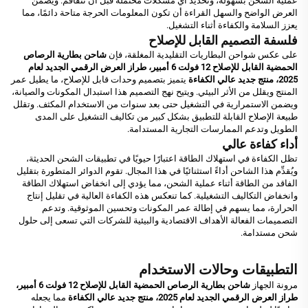
عملية الشحن بسهولة، وتحديد أي مشكلات محتملة قبل أن تتفاقم. ويضمن
العرض الواضح والسهل القراءة أن تكون المعلومات الحرجة متاحة دائمًا، مما
يعزز السلامة والكفاءة أثناء التشغيل.
فلسفة التصميم القابل للإصلاح
على عكس شواحن البطاريات التقليدية المغلقة، فإن
شاحن بطارية الرصاص
الحمضية القابل للإصلاح 12 فولت 6 أمبير، طراز العرض الرقمي الجديد لعام
2025، منتج جديد عالي الكفاءة
يتميز بتصميم وحدات قابل للإصلاح، ما يطيل عمر
المنتج ويقلل من الأثر البيئي. ويتيح نهج التصميم هذا استبدال المكونات والصيانة،
ويضمن الاستمرارية في التشغيل حتى بعد سنوات من الاستخدام المكثف. وتقلل
طبيعة الإصلاح القابلة للتطبيق بشكل كبير من تكاليف التشغيل على المدى
الطويل وتدعم الممارسات التجارية المستدامة.
أداء كفاءة عالي
تظل الكفاءة في استهلاك الطاقة اعتبارًا حيويًا في تطبيقات الشحن الحديثة،
ويُقدِّم هذا الشاحن أداءً استثنائيًا في هذا المجال. تقوم الدوائر المتطورة بتقليل
الفاقد من الطاقة أثناء عملية الشحن، مما يؤدي إلى انخفاض استهلاك الطاقة
وانخفاض التكاليف التشغيلية. كما تنعكس هذه الكفاءة العالية في تقليل إنتاج
الحرارة، مما يسهم في إطالة عمر المكونات وتحسين الموثوقية. وتدعم
التصميمات الفعالة الأهداف الاقتصادية والبيئية للشركات التي تسعى إلى حلول
شحن مستدامة.
التطبيقات وحالات الاستخدام
مرونة الجهاز
شاحن بطارية الرصاص الحمضية القابل للإصلاح 12 فولت 6 أمبير،
طراز العرض الرقمي الجديد لعام 2025، منتج جديد عالي الكفاءة
مما يجعله