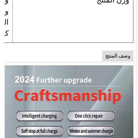
كج
وصف المنتج