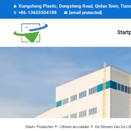
Xiangsheng Plastic, Dongsheng Road, Qinlan Town, Tianc
+86-13655504188
[email protected]
Start
>
>
Start>
Producten
Lithium Acculader
De Stroom Van De Lith