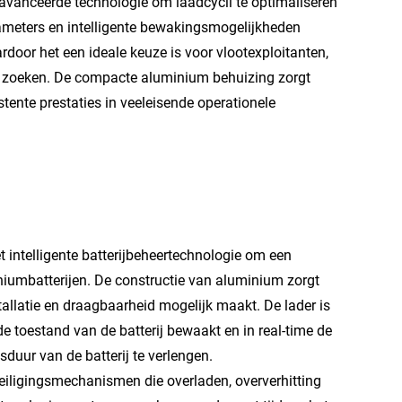
eavanceerde technologie om laadcycli te optimaliseren
rameters en intelligente bewakingsmogelijkheden
ardoor het een ideale keuze is voor vlootexploitanten,
r zoeken. De compacte aluminium behuizing zorgt
ente prestaties in veeleisende operationele
ntelligente batterijbeheertechnologie om een
hiumbatterijen. De constructie van aluminium zorgt
tallatie en draagbaarheid mogelijk maakt. De lader is
 toestand van de batterij bewaakt en in real-time de
duur van de batterij te verlengen.
veiligingsmechanismen die overladen, oververhitting