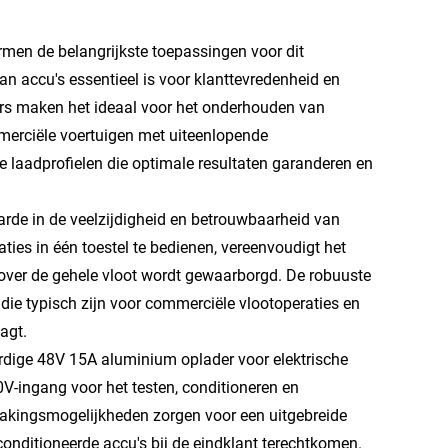
ormen de belangrijkste toepassingen voor dit
n accu's essentieel is voor klanttevredenheid en
eters maken het ideaal voor het onderhouden van
mmerciële voertuigen met uiteenlopende
e laadprofielen die optimale resultaten garanderen en
arde in de veelzijdigheid en betrouwbaarheid van
ties in één toestel te bedienen, vereenvoudigt het
it over de gehele vloot wordt gewaarborgd. De robuuste
ie typisch zijn voor commerciële vlootoperaties en
agt.
dige 48V 15A aluminium oplader voor elektrische
20V-ingang voor het testen, conditioneren en
wakingsmogelijkheden zorgen voor een uitgebreide
conditioneerde accu's bij de eindklant terechtkomen.