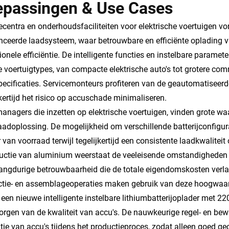
epassingen & Use Cases
ecentra en onderhoudsfaciliteiten voor elektrische voertuigen v
ceerde laadsysteem, waar betrouwbare en efficiënte oplading va
ionele efficiëntie. De intelligente functies en instelbare param
e voertuigtypes, van compacte elektrische auto's tot grotere co
ecificaties. Servicemonteurs profiteren van de geautomatiseerd
jkertijd het risico op accuschade minimaliseren.
anagers die inzetten op elektrische voertuigen, vinden grote wa
aadoplossing. De mogelijkheid om verschillende batterijconfigura
 van voorraad terwijl tegelijkertijd een consistente laadkwalite
uctie van aluminium weerstaat de veeleisende omstandigheden d
langdurige betrouwbaarheid die de totale eigendomskosten verla
tie- en assemblageoperaties maken gebruik van deze hoogwaar
, een nieuwe intelligente instelbare lithiumbatterijoplader met 2
rgen van de kwaliteit van accu's. De nauwkeurige regel- en be
tie van accu's tijdens het productieproces, zodat alleen goed ge