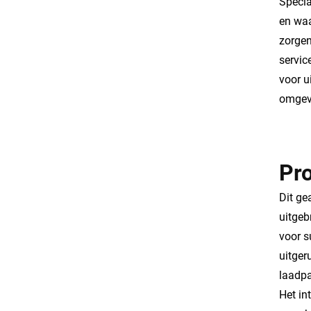
Specia
en waa
zorgen
servic
voor u
omgev
Pr
Dit ge
uitgeb
voor s
uitger
laadpa
Het in