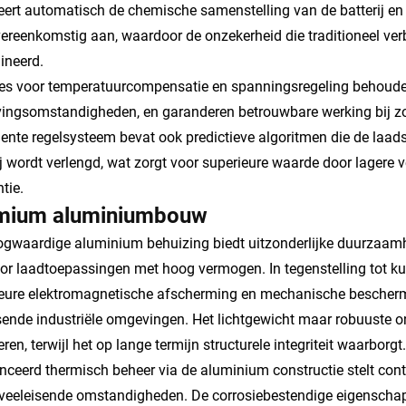
eert automatisch de chemische samenstelling van de batterij en
ereenkomstig aan, waardoor de onzekerheid die traditioneel ver
ineerd.
es voor temperatuurcompensatie en spanningsregeling behouden
ngsomstandigheden, en garanderen betrouwbare werking bij zo
igente regelsysteem bevat ook predictieve algoritmen die de laad
ij wordt verlengd, wat zorgt voor superieure waarde door lagere
ntie.
mium aluminiumbouw
gwaardige aluminium behuizing biedt uitzonderlijke duurzaam
oor laadtoepassingen met hoog vermogen. In tegenstelling tot ku
eure elektromagnetische afscherming en mechanische beschermi
sende industriële omgevingen. Het lichtgewicht maar robuuste 
eren, terwijl het op lange termijn structurele integriteit waarborgt.
ceerd thermisch beheer via de aluminium constructie stelt contin
veeleisende omstandigheden. De corrosiebestendige eigenscha