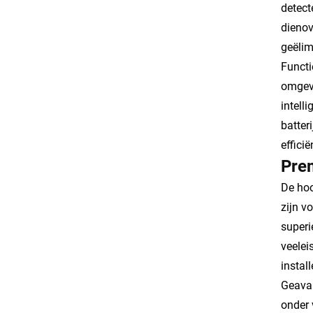
detect
dienov
geëlim
Functi
omgevi
intell
batter
efficië
Pre
De hoo
zijn v
superi
veelei
install
Geavan
onder 