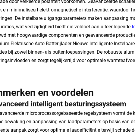
ade door verkeerde polariteit voorkomen. Geavanceerde schakel
k en minimaliseert elektromagnetische interferentie, waardoor he
ngen. De instelbare uitgangsparameters maken aanpassing moge
uraties, wat veelzijdigheid biedt die voldoet aan uiteenlopende
t
wd met hoogwaardige componenten en geavanceerde productiet
ium Elektrische Auto Batterijlader Nieuwe Intelligente Instelba
ties bij zowel binnen- als buitentoepassingen. De robuuste alu
ngsinvloeden en zorgt tegelijkertijd voor optimale warmteafvoer
nmerken en voordelen
anceerd intelligent besturingssysteem
avanceerde microprocessorgebaseerde regelsysteem vormt de k
me bewaking en aanpassing van laadparameters op basis van de
igente aanpak zorgt voor optimale laadefficiëntie terwijl schade