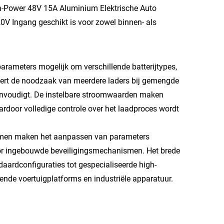
h-Power 48V 15A Aluminium Elektrische Auto
220V Ingang geschikt is voor zowel binnen- als
rameters mogelijk om verschillende batterijtypes,
ineert de noodzaak van meerdere laders bij gemengde
envoudigt. De instelbare stroomwaarden maken
ardoor volledige controle over het laadproces wordt
stemen maken het aanpassen van parameters
 door ingebouwde beveiligingsmechanismen. Het brede
daardconfiguraties tot gespecialiseerde high-
ende voertuigplatforms en industriële apparatuur.