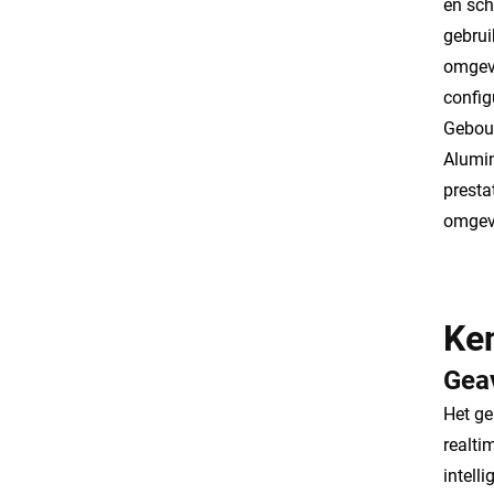
en sch
gebrui
omgevi
config
Gebou
Alumin
presta
omgevi
Ke
Geav
Het ge
realti
intell