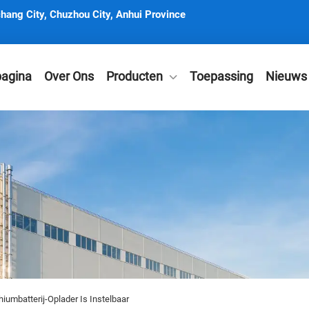
hang City, Chuzhou City, Anhui Province
pagina
Over Ons
Producten
Toepassing
Nieuws
iumbatterij-Oplader Is Instelbaar