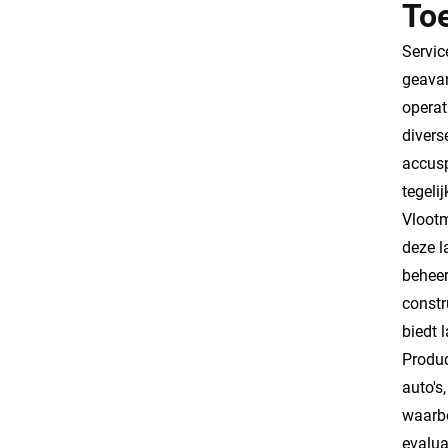
To
Servic
geavan
operat
divers
accusp
tegeli
Vlootm
deze l
beheer
constr
biedt 
Produc
auto's
waarbo
evalua