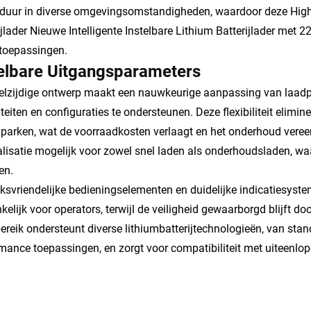
duur in diverse omgevingsomstandigheden, waardoor deze Hig
ijlader Nieuwe Intelligente Instelbare Lithium Batterijlader met 
toepassingen.
telbare Uitgangsparameters
elzijdige ontwerp maakt een nauwkeurige aanpassing van laadpa
teiten en configuraties te ondersteunen. Deze flexibiliteit elim
arken, wat de voorraadkosten verlaagt en het onderhoud vere
lisatie mogelijk voor zowel snel laden als onderhoudsladen, wa
en.
ksvriendelijke bedieningselementen en duidelijke indicatiesy
kelijk voor operators, terwijl de veiligheid gewaarborgd blijft
bereik ondersteunt diverse lithiumbatterijtechnologieën, van stan
mance toepassingen, en zorgt voor compatibiliteit met uiteenlop