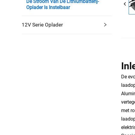
De Stroom Van De Lithiumbatterij-
Oplader Is Instelbaar
12V Serie Oplader
Inl
De evo
laadop
Alumin
verteg
met ro
laadop
elektr