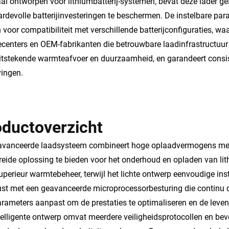
al ontworpen voor lithiumbatterij-systemen, bevat deze lader g
rdevolle batterijinvesteringen te beschermen. De instelbare pa
 voor compatibiliteit met verschillende batterijconfiguraties, wa
ecenters en OEM-fabrikanten die betrouwbare laadinfrastructuu
itstekende warmteafvoer en duurzaamheid, en garandeert consist
ingen.
oductoverzicht
avanceerde laadsysteem combineert hoge oplaadvermogens met i
reide oplossing te bieden voor het onderhoud en opladen van lit
uperieur warmtebeheer, terwijl het lichte ontwerp eenvoudige ins
ust met een geavanceerde microprocessorbesturing die continu de
rameters aanpast om de prestaties te optimaliseren en de levens
telligente ontwerp omvat meerdere veiligheidsprotocollen en be