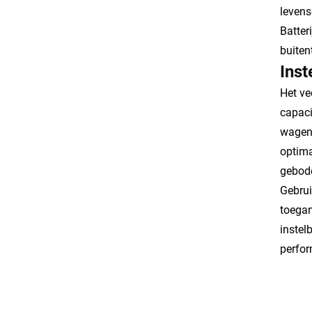
levens
Batter
buiten
Ins
Het ve
capaci
wagenp
optima
gebod
Gebrui
toegan
instel
perfor