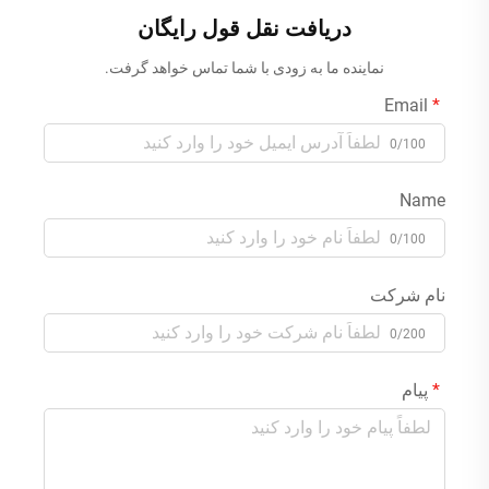
زودهنگام 220 ولتی
دریافت نقل قول رایگان
لیتیوم فسفات آهن (Lifepo4)
نماینده ما به زودی با شما تماس خواهد گرفت.
Email
0/100
Name
0/100
نام شرکت
0/200
پیام