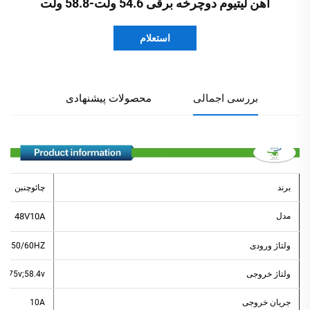
آهن لیتیوم دوچرخه برقی 54.6 ولت-58.8 ولت
استعلام
بررسی اجمالی
محصولات پیشنهادی
برند
چائوچنبن
مدل
48V10A
ولتاژ ورودی
0v;50/60HZ
ولتاژ خروجی
54.75v;58.4v
جریان خروجی
10A