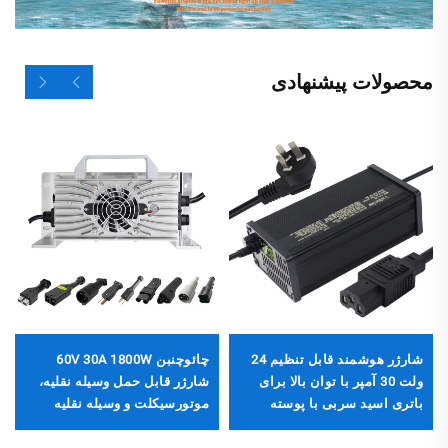
محصولات پیشنهادی
شارژر هوشمند قابل تنظیم 24
چائوچنبن 60V 30A 1800W
ولت 30 آمپر با توان بالا برای
شارژر قابل حمل وسیله نقلیه،
باتری اسید سربی با پوسته
موتورسیکلت و وسیله نقلیه
آلومینیومی، شارژر باتری
برقی، بدنه هوشمند آلومینیومی
ماشین جدید فوق العاده
با نمایشگر ال‌سی‌دی، باتری