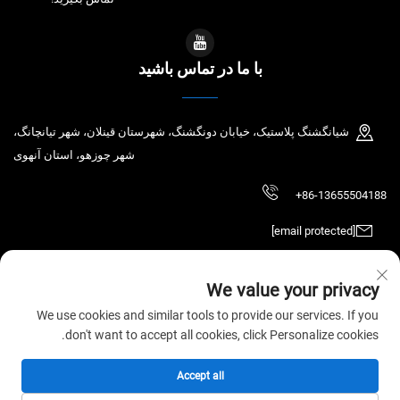
با ما در تماس باشید
شیانگشنگ پلاستیک، خیابان دونگشنگ، شهرستان قینلان، شهر تیانچانگ،
شهر چوزهو، استان آنهوی
+86-13655504188
[email protected]
We value your privacy
حق نشر © 2026 شرکت فناوری الکترونیک تیانچانگ چائوچن، محدوده. همه حقوق
We use cookies and similar tools to provide our services. If you
محفوظ است.
سیاست حریم خصوصی
don't want to accept all cookies, click Personalize cookies.
Accept all