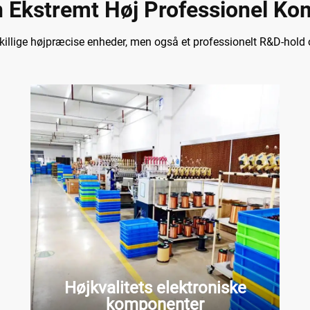
n Ekstremt Høj Professionel K
skillige højpræcise enheder, men også et professionelt R&D-hold
Højkvalitets elektroniske
komponenter