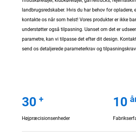
fritidskøretøjer, klubkøretøjer, gaffeltrucks, fejemaski
landbrugsredskaber. Hvis du har behov for opladere, 
kontakte os når som helst! Vores produkter er ikke bar
understøtter også tilpasning. Uanset om det er udseen
parametre, kan vi tilpasse det efter dit design. Kont
send os detaljerede parameterkrav og tilpasningskrav
+
å
30
10
Højpræcisionsenheder
Fabrikserf