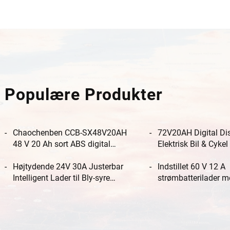
Populære Produkter
Chaochenben CCB-SX48V20AH
72V20AH Digital Di
48 V 20 Ah sort ABS digital
Elektrisk Bil & Cykel
display elbil- og cykel-lader
Batterilader med DC-s
AC100-240 DC/AC port 2,8 A
Højtydende 24V 30A Justerbar
elektrisk værktøj
Indstillet 60 V 12 A
output
Intelligent Lader til Bly-syre
strømbatterilader 
Batteri Aluminiumshylster Ultra
aluminiumskasse til 
Nyt Bilbatteri 220V Elektrisk
motorcykel