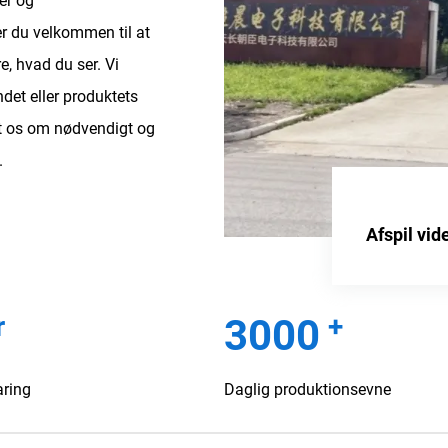
ner og
er du velkommen til at
e, hvad du ser. Vi
det eller produktets
akt os om nødvendigt og
.
Afspil vid
r
+
3000
aring
Daglig produktionsevne