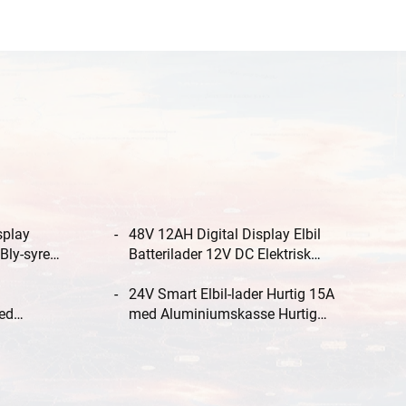
splay
48V 12AH Digital Display Elbil
 Bly-syre
Batterilader 12V DC Elektrisk
tik til brug i
Cykel Lader Digital Display Bly-
syre Elektrisk Værktøj
24V Smart Elbil-lader Hurtig 15A
med
med Aluminiumskasse Hurtig
brug i bil og
Opladning Høj Effektivitet