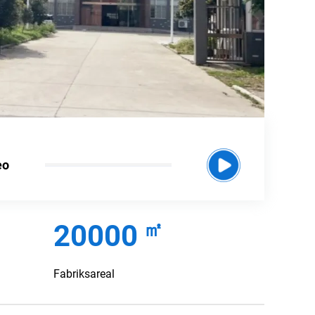
eo
㎡
20000
Fabriksareal