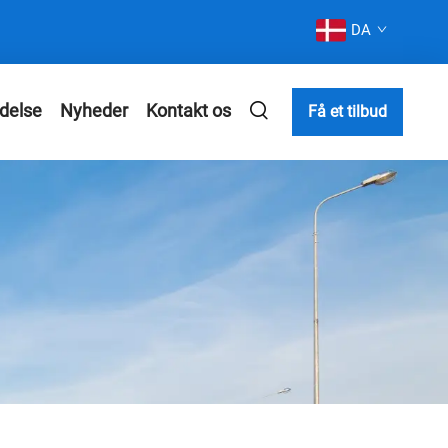
DA
delse
Nyheder
Kontakt os
Få et tilbud