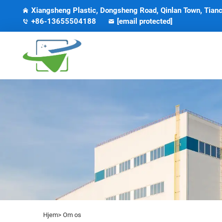
Xiangsheng Plastic, Dongsheng Road, Qinlan Town, Tianc
+86-13655504188
[email protected]
Hjem>
Om os